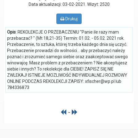
Data aktualizacji: 03-02-2021
. Wizyt: 2520
Drukuj
Opis
: REKOLEKCJE O PRZEBACZENIU "Panie ile razy mam
przebaczać? " (Mt 18,21-35) Termin: 01.02. - 05.02. 2021 rok.
Przebaczenie, to sztuka, której trzeba każdego dnia się uczyć.
Przebaczenie prowadzi do wolności… aby przebaczyć należy
poznać i zrozumieć samego siebie oraz zaakceptować swego
winowajcę. Masz problem z przebaczeniem ? Nie akceptujesz
siebie i innych? To rekolekcje dla CIEBIE! ZAPISZ SIĘ NIE
ZWLEKAJ! ISTNIEJE MOZLIWOŚĆ INDYWIDUALNEJ ROZMOWY
ONLINE PODCZAS REKOLEKCJI ZAPISY: xfischer@wp.pl lub
784336873
-