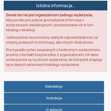
Istotna informacja...
Serwis ten nie jest organizatorem żadnego wydarzenia.
Ideą portalu jest jedynie gromadzenie informacji o
wydarzeniach rekolekcyjnych i prezentowanie ich w tym
katalogu rekolekcji.
Jednocześnie nie ponosimy żadnych odpowiedzialności za
zmiany podanych tu informacji, albo innych okoliczności.
W przypadku pytań związanych z konkretnym wydarzeniem,
prosimy o kontakt bezpośrednio z organizatorami. Ich dane
umieszczone są na stronie wydarzenia, do której link znajduje
się w danych adresowych każdego wydarzenia.
Rekolekcje
Instrukcja
O autorze