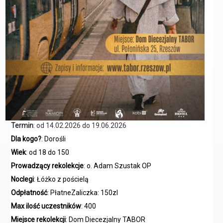
Termin
:
od 14.02.2026 do 19.06.2026
Dla kogo?
: Dorośli
Wiek
: od 18 do 150
Prowadzący rekolekcje
: o. Adam Szustak OP
Noclegi
: Łóżko z pościelą
Odpłatność
: PłatneZaliczka: 150zl
Max ilość uczestników
: 400
Miejsce rekolekcji
: Dom Diecezjalny TABOR