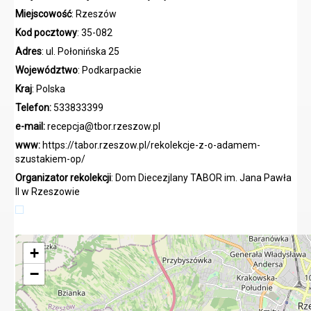
Miejscowość
: Rzeszów
Kod pocztowy
: 35-082
Adres
: ul. Połonińska 25
Województwo
: Podkarpackie
Kraj
: Polska
Telefon:
533833399
e-mail:
recepcja@tbor.rzeszow.pl
www:
https://tabor.rzeszow.pl/rekolekcje-z-o-adamem-
szustakiem-op/
Organizator rekolekcji
:
Dom Diecezjlany TABOR im. Jana Pawła
II w Rzeszowie
+
−