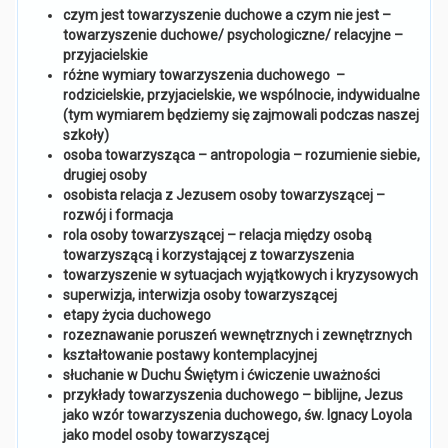
czym jest towarzyszenie duchowe a czym nie jest –
towarzyszenie duchowe/ psychologiczne/ relacyjne –
przyjacielskie
różne wymiary towarzyszenia duchowego
–
rodzicielskie, przyjacielskie, we wspólnocie, indywidualne
(tym wymiarem będziemy się zajmowali podczas naszej
szkoły)
osoba towarzysząca – antropologia – rozumienie siebie,
drugiej osoby
osobista relacja z Jezusem osoby towarzyszącej –
rozwój i formacja
rola osoby towarzyszącej – relacja między osobą
towarzyszącą i korzystającej z towarzyszenia
towarzyszenie w sytuacjach wyjątkowych i kryzysowych
superwizja, interwizja osoby towarzyszącej
etapy życia duchowego
rozeznawanie poruszeń wewnętrznych i zewnętrznych
kształtowanie postawy kontemplacyjnej
słuchanie w Duchu Świętym i
ćwiczenie uważności
przykłady towarzyszenia duchowego – biblijne, Jezus
jako wzór towarzyszenia duchowego, św. Ignacy Loyola
jako model osoby towarzyszącej