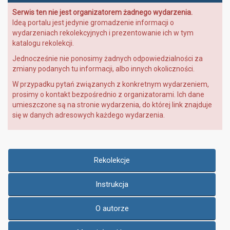
Serwis ten nie jest organizatorem żadnego wydarzenia.
Ideą portalu jest jedynie gromadzenie informacji o
wydarzeniach rekolekcyjnych i prezentowanie ich w tym
katalogu rekolekcji.
Jednocześnie nie ponosimy żadnych odpowiedzialności za
zmiany podanych tu informacji, albo innych okoliczności.
W przypadku pytań związanych z konkretnym wydarzeniem,
prosimy o kontakt bezpośrednio z organizatorami. Ich dane
umieszczone są na stronie wydarzenia, do której link znajduje
się w danych adresowych każdego wydarzenia.
Rekolekcje
Instrukcja
O autorze